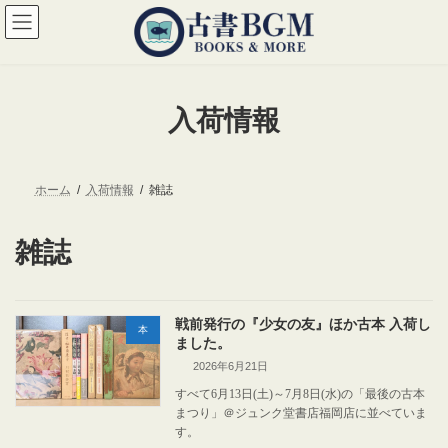
コ
ナ
ン
ビ
テ
ゲ
ン
ー
ツ
シ
へ
ョ
入荷情報
ス
ン
キ
に
ッ
移
プ
動
ホーム
入荷情報
雑誌
雑誌
戦前発行の『少女の友』ほか古本 入荷し
本
ました。
2026年6月21日
すべて6月13日(土)～7月8日(水)の「最後の古本
まつり」＠ジュンク堂書店福岡店に並べていま
す。