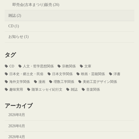
即売会(古本まつり)販売 (26)
雑誌 (2)
CD (1)
お知らせ (1)
タグ
CD
人文・哲学思想関係
宗教関係
文庫
日本史・郷土史・民俗
日本文学関係
映画・芸能関係
洋書
海外文学関係
漫画
理数工学関係
美術工芸デザイン関係
趣味実用
随筆エッセイ紀行文
雑誌
音楽関係
アーカイブ
2026年8月
2026年6月
2026年4月