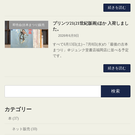
続きを読む
プリンツ21(21世紀版画)ほか 入荷しまし
即売会(古本まつり)販売
た。
2026年6月9日
すべて6月13日(土)～7月8日(水)の「最後の古本
まつり」＠ジュンク堂書店福岡店に並べる予定
です。
続きを読む
検
索:
カテゴリー
本 (37)
ネット販売 (10)