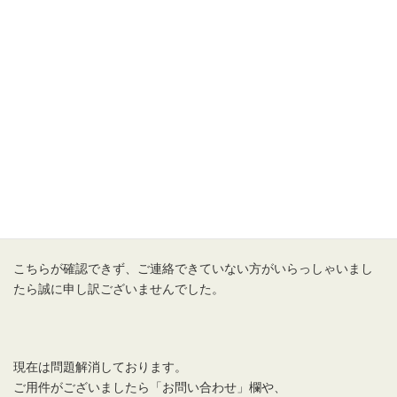
日
方へお知らせです。
時
:
メールが迷惑メールフォルダへ誤送されており、
こちらへ届いておりませんでした。
おそらく昨年末～今年の1月あたりの期間は届いていなかったかと
思われます。
(迷惑メールフォルダはメールが自動で消去されるようになってい
ます。)
何名かの方はフォルダに残っておりましたのでご連絡いたしまし
た。
こちらが確認できず、ご連絡できていない方がいらっしゃいまし
たら誠に申し訳ございませんでした。
現在は問題解消しております。
ご用件がございましたら「お問い合わせ」欄や、