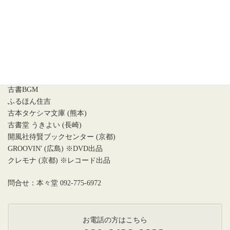
〇会場
ジュンク堂書店福岡店 2階
MARUZENギャラリー
〇参加店舗
古書 本々堂
古書BGM
ふるほん住吉
古本タケシマ文庫 (熊本)
古書堂 うきよい (長崎)
開風社待賢ブックセンター (京都)
GROOVIN' (広島) ※DVD出品
クレモナ (京都) ※レコード出品
問合せ：本々堂 092-775-6972
お電話の方はこちら