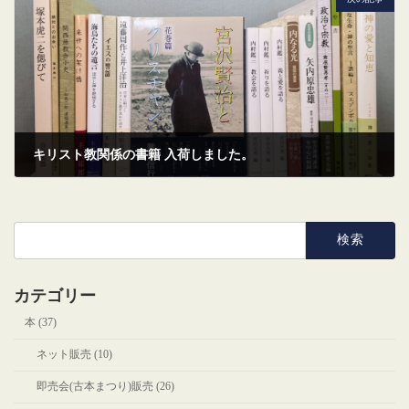
キリスト教関係の書籍 入荷しました。
2025年2月25日
検
索:
カテゴリー
本 (37)
ネット販売 (10)
即売会(古本まつり)販売 (26)