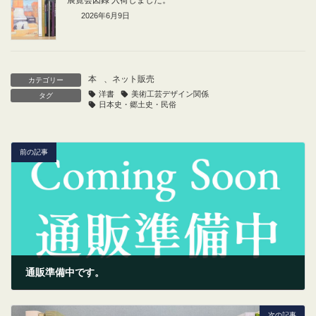
展覧会図録 入荷しました。
2026年6月9日
本
、
ネット販売
カテゴリー
洋書
美術工芸デザイン関係
タグ
日本史・郷土史・民俗
前の記事
通販準備中です。
2024年1月1日
次の記事