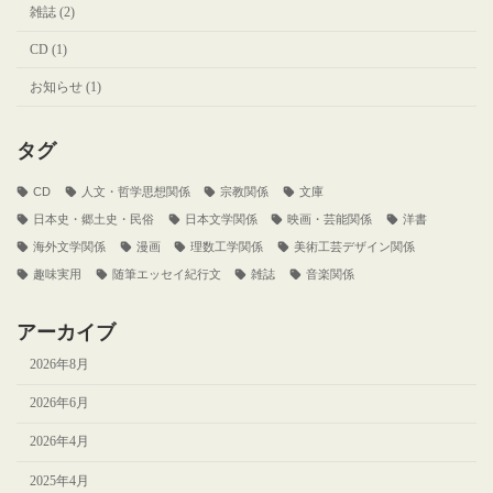
雑誌 (2)
CD (1)
お知らせ (1)
タグ
CD
人文・哲学思想関係
宗教関係
文庫
日本史・郷土史・民俗
日本文学関係
映画・芸能関係
洋書
海外文学関係
漫画
理数工学関係
美術工芸デザイン関係
趣味実用
随筆エッセイ紀行文
雑誌
音楽関係
アーカイブ
2026年8月
2026年6月
2026年4月
2025年4月